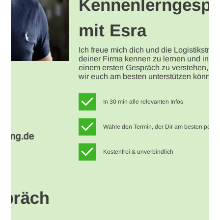
Ansprechpartner
ESRA COEMERT
Key Account Managerin
Tel.: +49 (0) 8131 / 36013-70
E-Mail: e.coemert@emirat-handling.de