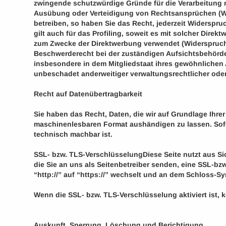
zwingende schutzwürdige Gründe für die Verarbeitung n
Ausübung oder Verteidigung von Rechtsansprüchen (Wi
betreiben, so haben Sie das Recht, jederzeit Widerspr
gilt auch für das Profiling, soweit es mit solcher Di
zum Zwecke der Direktwerbung verwendet (Widerspruch
Beschwerderecht bei der zuständigen Aufsichtsbehörde
insbesondere in dem Mitgliedstaat ihres gewöhnlichen 
unbeschadet anderweitiger verwaltungsrechtlicher oder
Recht auf Datenübertragbarkeit
Sie haben das Recht, Daten, die wir auf Grundlage Ihrer
maschinenlesbaren Format aushändigen zu lassen. Sofern
technisch machbar ist.
SSL- bzw. TLS-Verschlüsselung
Diese Seite nutzt aus S
die Sie an uns als Seitenbetreiber senden, eine SSL-b
“http://” auf “https://” wechselt und an dem Schloss-Sy
Wenn die SSL- bzw. TLS-Verschlüsselung aktiviert ist, k
Auskunft, Sperrung, Löschung und Berichtigung