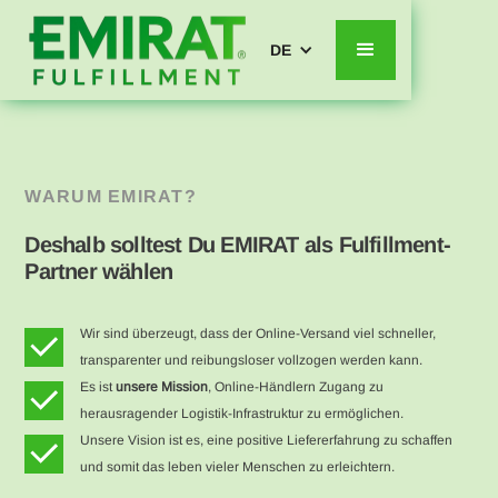
DE
WARUM EMIRAT?
Deshalb solltest Du EMIRAT als Fulfillment-
Partner wählen
Wir sind überzeugt, dass der Online-Versand viel schneller,
transparenter und reibungsloser vollzogen werden kann.
Es ist
unsere Mission
, Online-Händlern Zugang zu
herausragender Logistik-Infrastruktur zu ermöglichen.
Unsere Vision ist es, eine positive Liefererfahrung zu schaffen
und somit das leben vieler Menschen zu erleichtern.