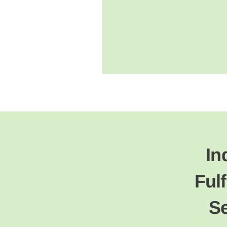
Slide 2 of 2.
In
Ful
Se