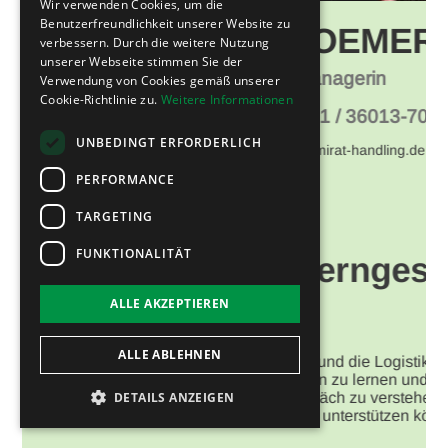
Wir verwenden Cookies, um die
Ansprechpartner
Benutzerfreundlichkeit unserer Website zu
ESRA COEMERT
verbessern. Durch die weitere Nutzung
unserer Webseite stimmen Sie der
Key Account Managerin
Verwendung von Cookies gemäß unserer
Cookie-Richtlinie zu.
Weitere Informationen
Tel.: +49 (0) 8131 / 36013-70
UNBEDINGT ERFORDERLICH
E-Mail: e.coemert@emirat-handling.de
PERFORMANCE
TARGETING
FUNKTIONALITÄT
Kennenlerngespräch
ALLE AKZEPTIEREN
mit Esra
ALLE ABLEHNEN
Ich freue mich dich und die Logistikstruktur
deiner Firma kennen zu lernen und in
einem ersten Gespräch zu verstehen, wie
DETAILS ANZEIGEN
wir euch am besten unterstützen können.