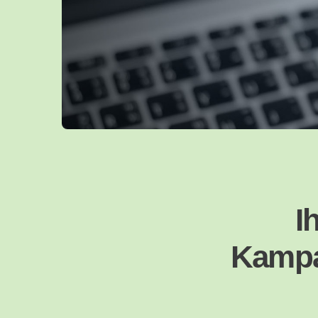
I
Kampag