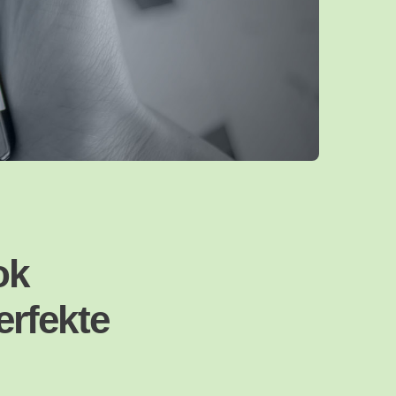
ok
erfekte
n